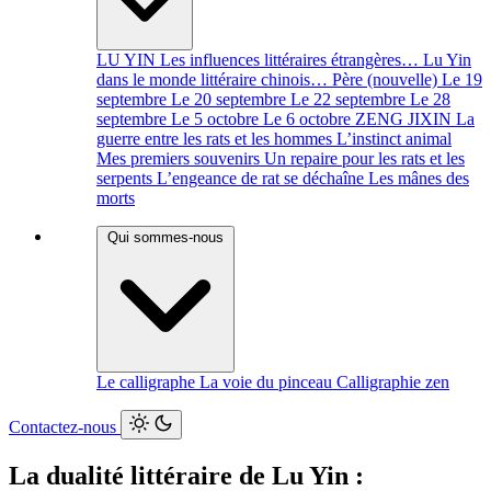
LU YIN
Les influences littéraires étrangères…
Lu Yin
dans le monde littéraire chinois…
Père (nouvelle)
Le 19
septembre
Le 20 septembre
Le 22 septembre
Le 28
septembre
Le 5 octobre
Le 6 octobre
ZENG JIXIN
La
guerre entre les rats et les hommes
L’instinct animal
Mes premiers souvenirs
Un repaire pour les rats et les
serpents
L’engeance de rat se déchaîne
Les mânes des
morts
Qui sommes-nous
Le calligraphe
La voie du pinceau
Calligraphie zen
Contactez-nous
La dualité littéraire de Lu Yin :