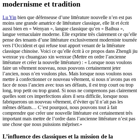
modernisme et tradition
Lu Yin
bien que défenseuse d’une littérature nouvelle n’en est pas
moins une grande amatrice de littérature classique, elle lit et écrit
aussi bien en « Wenyan », langue classique qu’en « Baihua »,
langue vernaculaire moderne. Elle exprime très clairement ce qu’elle
pense des tenants d’une littérature exclusivement moderniste tournée
vers l’Occident et qui refuse tout apport venant de la littérature
classique chinoise. Voici ce qu’elle écrit à ce propos dans Zhengli jiu
wenxue yu chuangzao xin wenxue (Mettre en ordre l’ancienne
littérature et créer la nouvelle littérature) : « Lorsque nous voulons
faire un vêtement nouveau, nous pouvons certainement jeter
l’ancien, nous n’en voulons plus. Mais lorsque nous voulons nous
mettre à confectionner ce nouveau vêtement, si nous n’avons pas en
face de nous l’ancien avec tous ses défauts, il est trop court ou trop
long, trop petit ou trop grand. Si nous ne comprenons pas clairement
quelles sont ces imperfections alors il sera difficile, lorsque nous
fabriquerons un nouveau vêtement, d’éviter qu’il n’ait pas les
mêmes défauts… C’est pourquoi, nous pouvons tout à fait
comprendre que créer une nouvelle littérature est certainement très
important mais mettre de l’ordre dans l’ancienne littérature n’est pas
une chose que nous puissions mépriser.»
L’influence des classiques et la mission de la