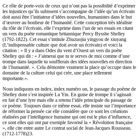
Ce rôle de porte-voix de ceux qui n’ont pas la possibilité d’exprimer
les injustices qu’ils subissent s’accompagne de l’idée qu’un écrivain
doit aussi être l’initiateur d’idées nouvelles, humanistes dans le but
d’œuvrer au bonheur de l’humanité. Cette conception très idéaliste
du rôle de l’écrivain, elle l’exprime dans l’un de ses essais en citant
un vers du poète romantique britannique Percy Bysshe Shelley
(1792-1822). Cet essai s’intitule Zhuzuojia yingyou de xiuyang
(L’indispensable culture que doit avoir un écrivain) et voici la
citation : « Il y a dans Odes du vent d’Ouest un vers du poète
Shelley qui dit : « J’aimerai que tu te serves de moi comme d’une
trompe dans laquelle tu soufflerais des idées nouvelles en direction
de l’humanité. ». Cela démontre vraiment la place qu’occupe dans le
domaine de la culture celui qui crée, une place tellement
importante.».
Nous indiquons en index, index numéro un, le passage du poème de
Shelley dont s’est inspirée Lu Yin. En guise de trompe il s’agissait
en fait d’une lyre mais elle a retenu l’idée principale du passage de
ce poème. Toujours dans ce même essai, elle insiste sur l’importance
de réformer la pensée car elle considère que ce sont les créations
réalisées par l’intelligence humaine qui ont eut le plus d’influence,
ce sont elles qui ont par exemple favorisé la « Révolution française
», elle cite entre autre Le contrat social de Jean-Jacques Rousseau.
(1712-1778)23.