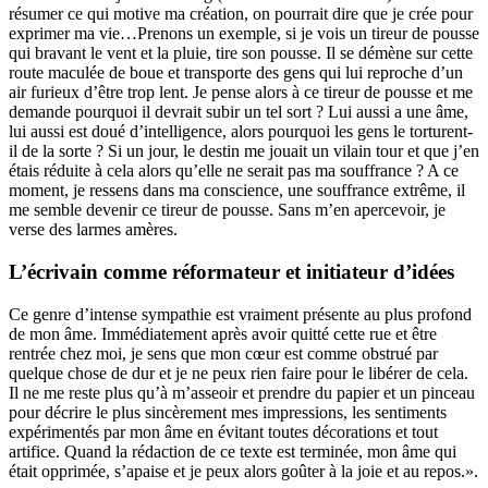
résumer ce qui motive ma création, on pourrait dire que je crée pour
exprimer ma vie…Prenons un exemple, si je vois un tireur de pousse
qui bravant le vent et la pluie, tire son pousse. Il se démène sur cette
route maculée de boue et transporte des gens qui lui reproche d’un
air furieux d’être trop lent. Je pense alors à ce tireur de pousse et me
demande pourquoi il devrait subir un tel sort ? Lui aussi a une âme,
lui aussi est doué d’intelligence, alors pourquoi les gens le torturent-
il de la sorte ? Si un jour, le destin me jouait un vilain tour et que j’en
étais réduite à cela alors qu’elle ne serait pas ma souffrance ? A ce
moment, je ressens dans ma conscience, une souffrance extrême, il
me semble devenir ce tireur de pousse. Sans m’en apercevoir, je
verse des larmes amères.
L’écrivain comme réformateur et initiateur d’idées
Ce genre d’intense sympathie est vraiment présente au plus profond
de mon âme. Immédiatement après avoir quitté cette rue et être
rentrée chez moi, je sens que mon cœur est comme obstrué par
quelque chose de dur et je ne peux rien faire pour le libérer de cela.
Il ne me reste plus qu’à m’asseoir et prendre du papier et un pinceau
pour décrire le plus sincèrement mes impressions, les sentiments
expérimentés par mon âme en évitant toutes décorations et tout
artifice. Quand la rédaction de ce texte est terminée, mon âme qui
était opprimée, s’apaise et je peux alors goûter à la joie et au repos.».