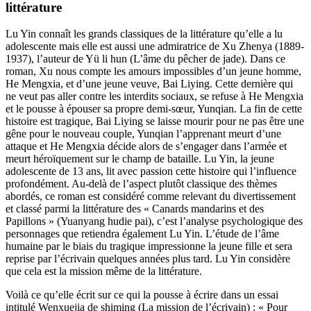
littérature
Lu Yin connaît les grands classiques de la littérature qu’elle a lu
adolescente mais elle est aussi une admiratrice de Xu Zhenya (1889-
1937), l’auteur de Yü li hun (L’âme du pêcher de jade). Dans ce
roman, Xu nous compte les amours impossibles d’un jeune homme,
He Mengxia, et d’une jeune veuve, Bai Liying. Cette dernière qui
ne veut pas aller contre les interdits sociaux, se refuse à He Mengxia
et le pousse à épouser sa propre demi-sœur, Yunqian. La fin de cette
histoire est tragique, Bai Liying se laisse mourir pour ne pas être une
gêne pour le nouveau couple, Yunqian l’apprenant meurt d’une
attaque et He Mengxia décide alors de s’engager dans l’armée et
meurt héroïquement sur le champ de bataille. Lu Yin, la jeune
adolescente de 13 ans, lit avec passion cette histoire qui l’influence
profondément. Au-delà de l’aspect plutôt classique des thèmes
abordés, ce roman est considéré comme relevant du divertissement
et classé parmi la littérature des « Canards mandarins et des
Papillons » (Yuanyang hudie pai), c’est l’analyse psychologique des
personnages que retiendra également Lu Yin. L’étude de l’âme
humaine par le biais du tragique impressionne la jeune fille et sera
reprise par l’écrivain quelques années plus tard. Lu Yin considère
que cela est la mission même de la littérature.
Voilà ce qu’elle écrit sur ce qui la pousse à écrire dans un essai
intitulé Wenxuejia de shiming (La mission de l’écrivain) : « Pour